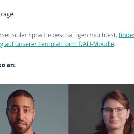
Frage.
rsensibler Sprache beschäftigen möchtest,
finde
ng auf unserer Lernplattform DAH-Moodle
.
eo an:
ent-blocker“]