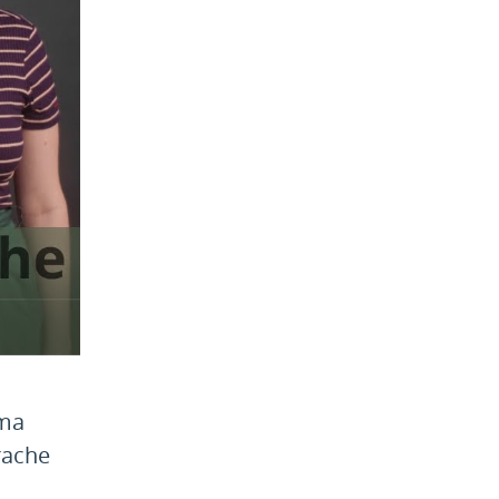
ema
rache